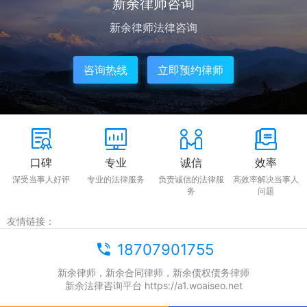
新余律师咨询
新余律师法律咨询
咨询热线
立即预约律师
口碑
专业
诚信
效率
深受当事人好评
专业的法律服务
负责诚信的法律服
高效率解决当事人
务
问题
友情链接：
18707901755
新余律师，新余合同律师，新余债权债务律师
新余法律咨询平台 https://a1.woaiseo.net