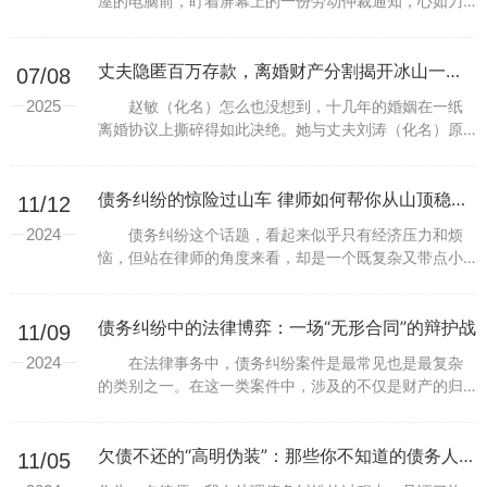
屋的电脑前，盯着屏幕上的一份劳动仲裁通知，心如刀
绞。那一刻，我感觉多年的职场付出被一笔勾销。作为
一个普通的程序员，我在一家科技公司埋头苦干了五
年，却...
丈夫隐匿百万存款，离婚财产分割揭开冰山一角：一场看似平静的离婚为何演变成激烈的财产争夺？
07/08
2025
赵敏（化名）怎么也没想到，十几年的婚姻在一纸
离婚协议上撕碎得如此决绝。她与丈夫刘涛（化名）原
本只是因性格不合走向分开，双方口头商量好“一人一半
财产，各自安好”。然而，当赵敏在签署协议前偶然发现
刘涛...
债务纠纷的惊险过山车 律师如何帮你从山顶稳稳滑下来
11/12
2024
债务纠纷这个话题，看起来似乎只有经济压力和烦
恼，但站在律师的角度来看，却是一个既复杂又带点小
趣味的游戏。打个比方，如果说债权人是想要拿回借出
去的钱的玩家，被欠钱的债务人就是一边喊“缓一缓，再
等等”...
债务纠纷中的法律博弈：一场“无形合同”的辩护战
11/09
2024
在法律事务中，债务纠纷案件是最常见也是最复杂
的类别之一。在这一类案件中，涉及的不仅是财产的归
属与赔偿，更是对诚信、责任和法律原则的严格遵循。
作为一名律师，我参与了无数这样的案件，每一场辩护
都是一次...
欠债不还的“高明伪装”：那些你不知道的债务人秘密
11/05