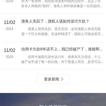
2024
作为一名律师，我在处理债务纠纷的过程中，见证了许
多令人捧腹的“戏码”。债务人有时候就像是一位高超的魔
术师，总能找到借口让自己“消失”，在欠债不还的舞台上
演绎出各种各样的高明伪装。今天，就让我带你走进这...
债务人失踪了，债权人该如何追讨欠款？
11/02
2024
债务人突然失踪、杳无音信，这对债权人来说无疑
是一个巨大的难题。在这种情况下，债权人可能会想尽
办法找到债务人并追讨欠款，但往往会遇到种种困难。
这篇文章将探讨债务人失踪的情况下，债权人如何通过
合法手段...
信用卡欠款6年还不上，我已经破产了，谁能帮我解围？
11/02
2024
信用卡逾期欠款长达六年，债务却无力偿还，个人
破产似乎成了唯一的出路。对于普通人而言，是否可以
申请破产，破产是否能彻底消除信用卡债务？如果无力
还款，我们应该寻求什么样的法律帮助？在法律框架
下，信用卡...
更多新闻