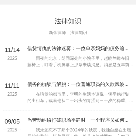
法律知识
新余律师，法律知识
借贷情仇的法律迷雾：一位单亲妈妈的债务追索之旅与民间借贷纠纷的司法解码
11/14
2025
雨夜的北京，胡同深处的小院子里，赵晓兰蜷在旧
藤椅上，盯着手机屏幕上那条未读消息。消息是五年前
发来的，来自她的前夫弟弟，小叔子刘鹏：“姐，家里急
用，借二十万应急，年底房产证下来就还你，全当帮侄
子攒学...
债务的枷锁与解脱：一位普通职员的欠款风波与法律救赎
11/11
2025
在喧嚣的都市里，李明的生活本该像一辆平稳行驶
的出租车，载着他从二十出头的青涩到三十岁的稳重。
可谁知，一场突如其来的“借款”如同一场突降的暴雨，将
他的轨迹彻底打乱。那是三年前的一个秋夜，李明的老
同学...
当劳动纠纷打破职场平静时：一个程序员如何在法庭上争取加班费并重获职业尊严
09/05
2025
我永远忘不了那个2024年的秋夜，我独自坐在出租